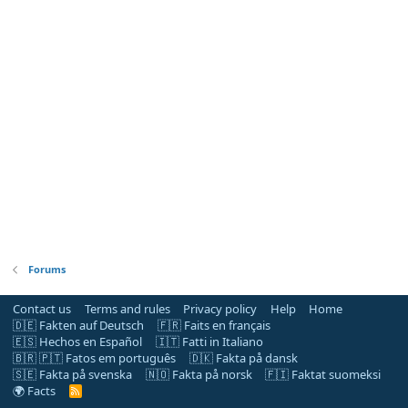
Forums
Contact us
Terms and rules
Privacy policy
Help
Home
🇩🇪 Fakten auf Deutsch
🇫🇷 Faits en français
🇪🇸 Hechos en Español
🇮🇹 Fatti in Italiano
🇧🇷 🇵🇹 Fatos em português
🇩🇰 Fakta på dansk
🇸🇪 Fakta på svenska
🇳🇴 Fakta på norsk
🇫🇮 Faktat suomeksi
🌍 Facts
R
S