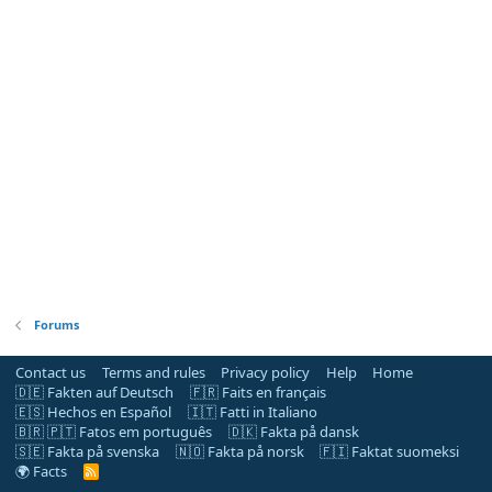
Forums
Contact us
Terms and rules
Privacy policy
Help
Home
🇩🇪 Fakten auf Deutsch
🇫🇷 Faits en français
🇪🇸 Hechos en Español
🇮🇹 Fatti in Italiano
🇧🇷 🇵🇹 Fatos em português
🇩🇰 Fakta på dansk
🇸🇪 Fakta på svenska
🇳🇴 Fakta på norsk
🇫🇮 Faktat suomeksi
🌍 Facts
R
S