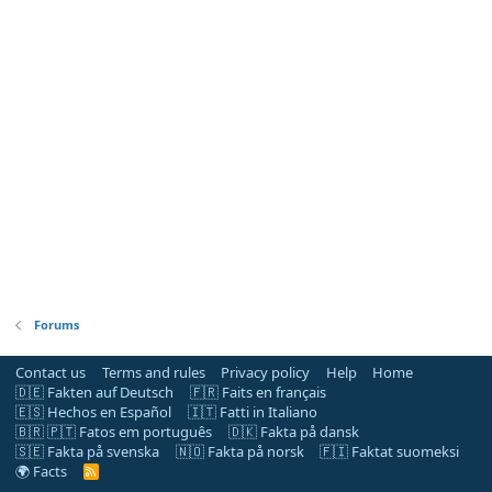
Forums
Contact us
Terms and rules
Privacy policy
Help
Home
🇩🇪 Fakten auf Deutsch
🇫🇷 Faits en français
🇪🇸 Hechos en Español
🇮🇹 Fatti in Italiano
🇧🇷 🇵🇹 Fatos em português
🇩🇰 Fakta på dansk
🇸🇪 Fakta på svenska
🇳🇴 Fakta på norsk
🇫🇮 Faktat suomeksi
🌍 Facts
R
S