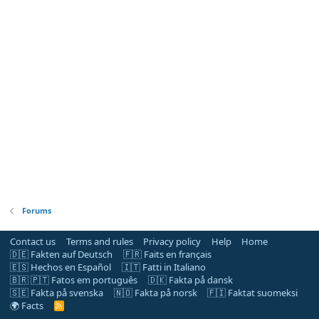
Forums
Contact us
Terms and rules
Privacy policy
Help
Home
🇩🇪 Fakten auf Deutsch
🇫🇷 Faits en français
🇪🇸 Hechos en Español
🇮🇹 Fatti in Italiano
🇧🇷 🇵🇹 Fatos em português
🇩🇰 Fakta på dansk
🇸🇪 Fakta på svenska
🇳🇴 Fakta på norsk
🇫🇮 Faktat suomeksi
🌍 Facts
R
S