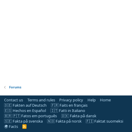
Forums
Contact us
Terms and rules
Privacy policy
Help
Home
🇩🇪 Fakten auf Deutsch
🇫🇷 Faits en français
🇪🇸 Hechos en Español
🇮🇹 Fatti in Italiano
🇧🇷 🇵🇹 Fatos em português
🇩🇰 Fakta på dansk
🇸🇪 Fakta på svenska
🇳🇴 Fakta på norsk
🇫🇮 Faktat suomeksi
🌍 Facts
R
S