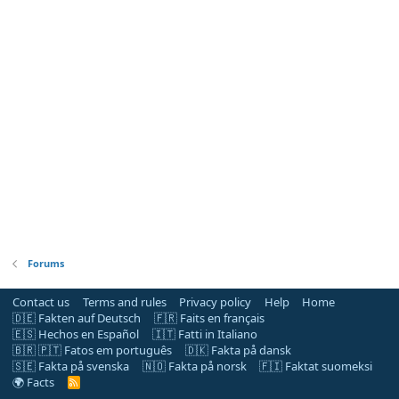
Forums
Contact us
Terms and rules
Privacy policy
Help
Home
🇩🇪 Fakten auf Deutsch
🇫🇷 Faits en français
🇪🇸 Hechos en Español
🇮🇹 Fatti in Italiano
🇧🇷 🇵🇹 Fatos em português
🇩🇰 Fakta på dansk
🇸🇪 Fakta på svenska
🇳🇴 Fakta på norsk
🇫🇮 Faktat suomeksi
🌍 Facts
R
S