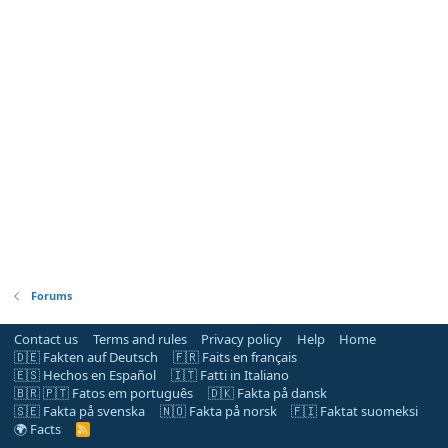
Forums
Contact us
Terms and rules
Privacy policy
Help
Home
🇩🇪 Fakten auf Deutsch
🇫🇷 Faits en français
🇪🇸 Hechos en Español
🇮🇹 Fatti in Italiano
🇧🇷 🇵🇹 Fatos em português
🇩🇰 Fakta på dansk
🇸🇪 Fakta på svenska
🇳🇴 Fakta på norsk
🇫🇮 Faktat suomeksi
🌍 Facts
R
S