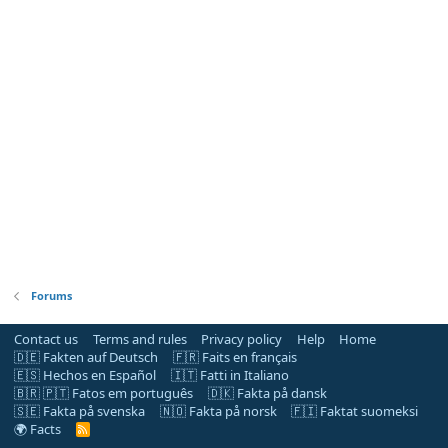
Forums
Contact us
Terms and rules
Privacy policy
Help
Home
🇩🇪 Fakten auf Deutsch
🇫🇷 Faits en français
🇪🇸 Hechos en Español
🇮🇹 Fatti in Italiano
🇧🇷 🇵🇹 Fatos em português
🇩🇰 Fakta på dansk
🇸🇪 Fakta på svenska
🇳🇴 Fakta på norsk
🇫🇮 Faktat suomeksi
🌍 Facts
R
S