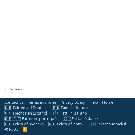
Forums
Contact us
Terms and rules
Privacy policy
Help
Home
🇩🇪 Fakten auf Deutsch
🇫🇷 Faits en français
🇪🇸 Hechos en Español
🇮🇹 Fatti in Italiano
🇧🇷 🇵🇹 Fatos em português
🇩🇰 Fakta på dansk
🇸🇪 Fakta på svenska
🇳🇴 Fakta på norsk
🇫🇮 Faktat suomeksi
🌍 Facts
R
S