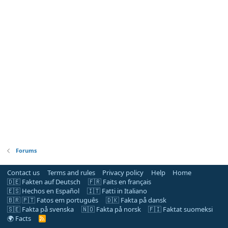
Forums
Contact us
Terms and rules
Privacy policy
Help
Home
🇩🇪 Fakten auf Deutsch
🇫🇷 Faits en français
🇪🇸 Hechos en Español
🇮🇹 Fatti in Italiano
🇧🇷 🇵🇹 Fatos em português
🇩🇰 Fakta på dansk
🇸🇪 Fakta på svenska
🇳🇴 Fakta på norsk
🇫🇮 Faktat suomeksi
🌍 Facts
R
S