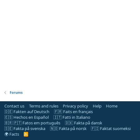
Forums
Contact us
Terms and rules
Privacy policy
Help
Home
🇩🇪 Fakten auf Deutsch
🇫🇷 Faits en français
🇪🇸 Hechos en Español
🇮🇹 Fatti in Italiano
🇧🇷 🇵🇹 Fatos em português
🇩🇰 Fakta på dansk
🇸🇪 Fakta på svenska
🇳🇴 Fakta på norsk
🇫🇮 Faktat suomeksi
🌍 Facts
R
S