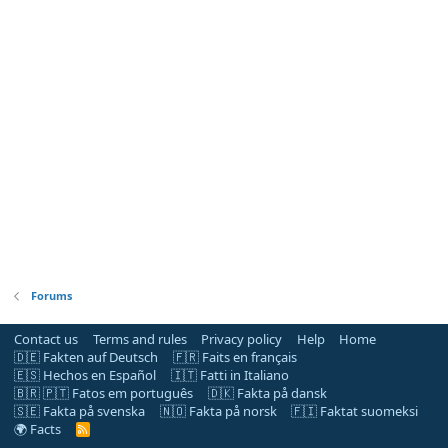
Forums
Contact us
Terms and rules
Privacy policy
Help
Home
🇩🇪 Fakten auf Deutsch
🇫🇷 Faits en français
🇪🇸 Hechos en Español
🇮🇹 Fatti in Italiano
🇧🇷 🇵🇹 Fatos em português
🇩🇰 Fakta på dansk
🇸🇪 Fakta på svenska
🇳🇴 Fakta på norsk
🇫🇮 Faktat suomeksi
🌍 Facts
R
S