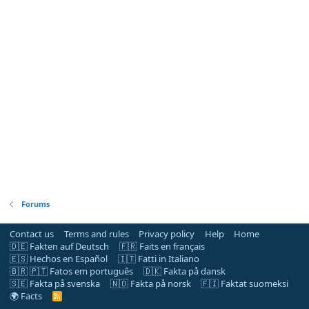
Forums
Contact us
Terms and rules
Privacy policy
Help
Home
🇩🇪 Fakten auf Deutsch
🇫🇷 Faits en français
🇪🇸 Hechos en Español
🇮🇹 Fatti in Italiano
🇧🇷 🇵🇹 Fatos em português
🇩🇰 Fakta på dansk
🇸🇪 Fakta på svenska
🇳🇴 Fakta på norsk
🇫🇮 Faktat suomeksi
🌍 Facts
R
S