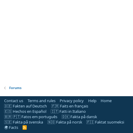
Forums
Contact us
Terms and rules
Privacy policy
Help
Home
🇩🇪 Fakten auf Deutsch
🇫🇷 Faits en français
🇪🇸 Hechos en Español
🇮🇹 Fatti in Italiano
🇧🇷 🇵🇹 Fatos em português
🇩🇰 Fakta på dansk
🇸🇪 Fakta på svenska
🇳🇴 Fakta på norsk
🇫🇮 Faktat suomeksi
🌍 Facts
R
S