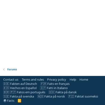
Forums
Contact us
Terms and rules
Privacy policy
Help
Home
🇩🇪 Fakten auf Deutsch
🇫🇷 Faits en français
🇪🇸 Hechos en Español
🇮🇹 Fatti in Italiano
🇧🇷 🇵🇹 Fatos em português
🇩🇰 Fakta på dansk
🇸🇪 Fakta på svenska
🇳🇴 Fakta på norsk
🇫🇮 Faktat suomeksi
🌍 Facts
R
S