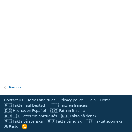
Forums
Contact us
Terms and rules
Privacy policy
Help
Home
🇩🇪 Fakten auf Deutsch
🇫🇷 Faits en français
🇪🇸 Hechos en Español
🇮🇹 Fatti in Italiano
🇧🇷 🇵🇹 Fatos em português
🇩🇰 Fakta på dansk
🇸🇪 Fakta på svenska
🇳🇴 Fakta på norsk
🇫🇮 Faktat suomeksi
🌍 Facts
R
S