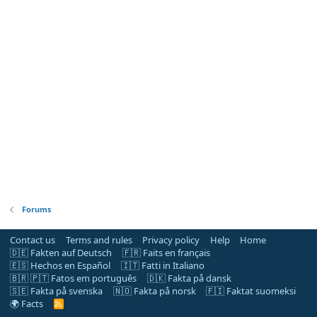
Forums
Contact us
Terms and rules
Privacy policy
Help
Home
🇩🇪 Fakten auf Deutsch
🇫🇷 Faits en français
🇪🇸 Hechos en Español
🇮🇹 Fatti in Italiano
🇧🇷 🇵🇹 Fatos em português
🇩🇰 Fakta på dansk
🇸🇪 Fakta på svenska
🇳🇴 Fakta på norsk
🇫🇮 Faktat suomeksi
🌍 Facts
R
S