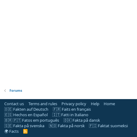
Forums
Contact us
Terms and rules
Privacy policy
Help
Home
🇩🇪 Fakten auf Deutsch
🇫🇷 Faits en français
🇪🇸 Hechos en Español
🇮🇹 Fatti in Italiano
🇧🇷 🇵🇹 Fatos em português
🇩🇰 Fakta på dansk
🇸🇪 Fakta på svenska
🇳🇴 Fakta på norsk
🇫🇮 Faktat suomeksi
🌍 Facts
R
S