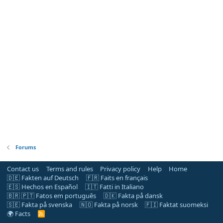
Forums
Contact us
Terms and rules
Privacy policy
Help
Home
🇩🇪 Fakten auf Deutsch
🇫🇷 Faits en français
🇪🇸 Hechos en Español
🇮🇹 Fatti in Italiano
🇧🇷 🇵🇹 Fatos em português
🇩🇰 Fakta på dansk
🇸🇪 Fakta på svenska
🇳🇴 Fakta på norsk
🇫🇮 Faktat suomeksi
🌍 Facts
R
S