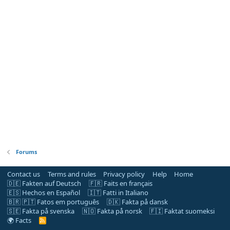
Forums
Contact us
Terms and rules
Privacy policy
Help
Home
🇩🇪 Fakten auf Deutsch
🇫🇷 Faits en français
🇪🇸 Hechos en Español
🇮🇹 Fatti in Italiano
🇧🇷 🇵🇹 Fatos em português
🇩🇰 Fakta på dansk
🇸🇪 Fakta på svenska
🇳🇴 Fakta på norsk
🇫🇮 Faktat suomeksi
🌍 Facts
R
S