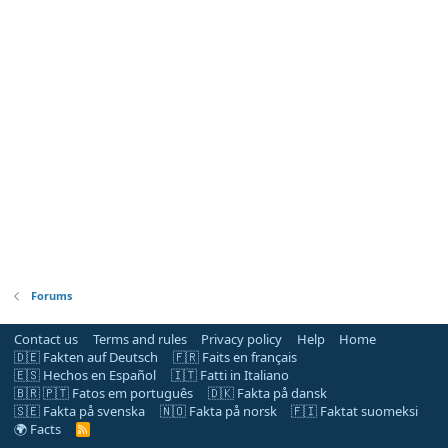
Forums
Contact us
Terms and rules
Privacy policy
Help
Home
🇩🇪 Fakten auf Deutsch
🇫🇷 Faits en français
🇪🇸 Hechos en Español
🇮🇹 Fatti in Italiano
🇧🇷 🇵🇹 Fatos em português
🇩🇰 Fakta på dansk
🇸🇪 Fakta på svenska
🇳🇴 Fakta på norsk
🇫🇮 Faktat suomeksi
🌍 Facts
R
S