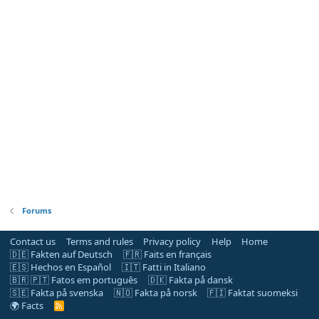
Forums
Contact us
Terms and rules
Privacy policy
Help
Home
🇩🇪 Fakten auf Deutsch
🇫🇷 Faits en français
🇪🇸 Hechos en Español
🇮🇹 Fatti in Italiano
🇧🇷 🇵🇹 Fatos em português
🇩🇰 Fakta på dansk
🇸🇪 Fakta på svenska
🇳🇴 Fakta på norsk
🇫🇮 Faktat suomeksi
🌍 Facts
R
S