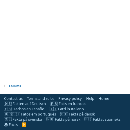
Forums
Contact us
Terms and rules
Privacy policy
Help
Home
🇩🇪 Fakten auf Deutsch
🇫🇷 Faits en français
🇪🇸 Hechos en Español
🇮🇹 Fatti in Italiano
🇧🇷 🇵🇹 Fatos em português
🇩🇰 Fakta på dansk
🇸🇪 Fakta på svenska
🇳🇴 Fakta på norsk
🇫🇮 Faktat suomeksi
🌍 Facts
R
S