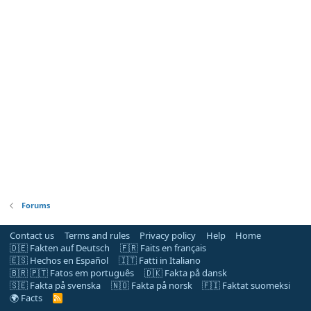
Forums
Contact us
Terms and rules
Privacy policy
Help
Home
🇩🇪 Fakten auf Deutsch
🇫🇷 Faits en français
🇪🇸 Hechos en Español
🇮🇹 Fatti in Italiano
🇧🇷 🇵🇹 Fatos em português
🇩🇰 Fakta på dansk
🇸🇪 Fakta på svenska
🇳🇴 Fakta på norsk
🇫🇮 Faktat suomeksi
🌍 Facts
R
S