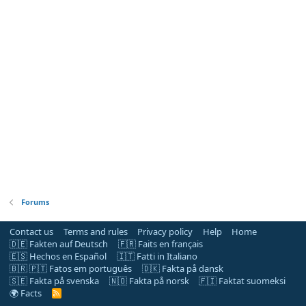
Forums
Contact us
Terms and rules
Privacy policy
Help
Home
🇩🇪 Fakten auf Deutsch
🇫🇷 Faits en français
🇪🇸 Hechos en Español
🇮🇹 Fatti in Italiano
🇧🇷 🇵🇹 Fatos em português
🇩🇰 Fakta på dansk
🇸🇪 Fakta på svenska
🇳🇴 Fakta på norsk
🇫🇮 Faktat suomeksi
🌍 Facts
R
S