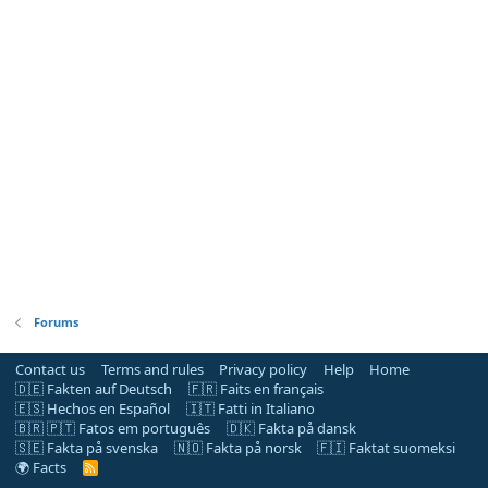
Forums
Contact us
Terms and rules
Privacy policy
Help
Home
🇩🇪 Fakten auf Deutsch
🇫🇷 Faits en français
🇪🇸 Hechos en Español
🇮🇹 Fatti in Italiano
🇧🇷 🇵🇹 Fatos em português
🇩🇰 Fakta på dansk
🇸🇪 Fakta på svenska
🇳🇴 Fakta på norsk
🇫🇮 Faktat suomeksi
🌍 Facts
R
S