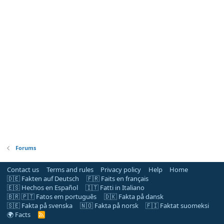
Forums
Contact us
Terms and rules
Privacy policy
Help
Home
🇩🇪 Fakten auf Deutsch
🇫🇷 Faits en français
🇪🇸 Hechos en Español
🇮🇹 Fatti in Italiano
🇧🇷 🇵🇹 Fatos em português
🇩🇰 Fakta på dansk
🇸🇪 Fakta på svenska
🇳🇴 Fakta på norsk
🇫🇮 Faktat suomeksi
🌍 Facts
R
S