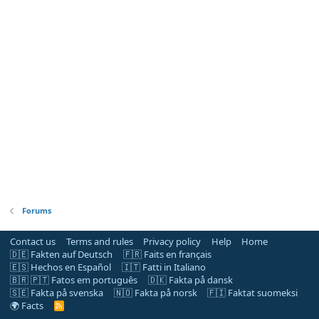
Forums
Contact us
Terms and rules
Privacy policy
Help
Home
🇩🇪 Fakten auf Deutsch
🇫🇷 Faits en français
🇪🇸 Hechos en Español
🇮🇹 Fatti in Italiano
🇧🇷 🇵🇹 Fatos em português
🇩🇰 Fakta på dansk
🇸🇪 Fakta på svenska
🇳🇴 Fakta på norsk
🇫🇮 Faktat suomeksi
🌍 Facts
R
S