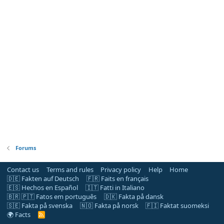
Forums
Contact us
Terms and rules
Privacy policy
Help
Home
🇩🇪 Fakten auf Deutsch
🇫🇷 Faits en français
🇪🇸 Hechos en Español
🇮🇹 Fatti in Italiano
🇧🇷 🇵🇹 Fatos em português
🇩🇰 Fakta på dansk
🇸🇪 Fakta på svenska
🇳🇴 Fakta på norsk
🇫🇮 Faktat suomeksi
🌍 Facts
R
S