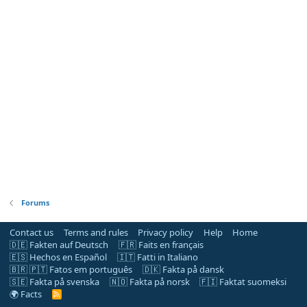
Forums
Contact us
Terms and rules
Privacy policy
Help
Home
🇩🇪 Fakten auf Deutsch
🇫🇷 Faits en français
🇪🇸 Hechos en Español
🇮🇹 Fatti in Italiano
🇧🇷 🇵🇹 Fatos em português
🇩🇰 Fakta på dansk
🇸🇪 Fakta på svenska
🇳🇴 Fakta på norsk
🇫🇮 Faktat suomeksi
🌍 Facts
R
S