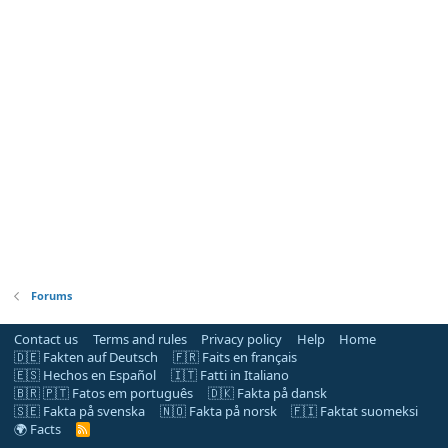
Forums
Contact us
Terms and rules
Privacy policy
Help
Home
🇩🇪 Fakten auf Deutsch
🇫🇷 Faits en français
🇪🇸 Hechos en Español
🇮🇹 Fatti in Italiano
🇧🇷 🇵🇹 Fatos em português
🇩🇰 Fakta på dansk
🇸🇪 Fakta på svenska
🇳🇴 Fakta på norsk
🇫🇮 Faktat suomeksi
🌍 Facts
R
S