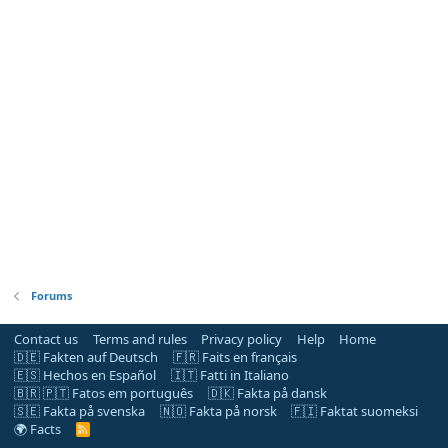
Forums
Contact us
Terms and rules
Privacy policy
Help
Home
🇩🇪 Fakten auf Deutsch
🇫🇷 Faits en français
🇪🇸 Hechos en Español
🇮🇹 Fatti in Italiano
🇧🇷 🇵🇹 Fatos em português
🇩🇰 Fakta på dansk
🇸🇪 Fakta på svenska
🇳🇴 Fakta på norsk
🇫🇮 Faktat suomeksi
🌍 Facts
R
S