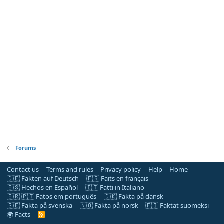
Forums
Contact us
Terms and rules
Privacy policy
Help
Home
🇩🇪 Fakten auf Deutsch
🇫🇷 Faits en français
🇪🇸 Hechos en Español
🇮🇹 Fatti in Italiano
🇧🇷 🇵🇹 Fatos em português
🇩🇰 Fakta på dansk
🇸🇪 Fakta på svenska
🇳🇴 Fakta på norsk
🇫🇮 Faktat suomeksi
🌍 Facts
R
S