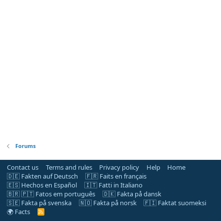
Forums
Contact us
Terms and rules
Privacy policy
Help
Home
🇩🇪 Fakten auf Deutsch
🇫🇷 Faits en français
🇪🇸 Hechos en Español
🇮🇹 Fatti in Italiano
🇧🇷 🇵🇹 Fatos em português
🇩🇰 Fakta på dansk
🇸🇪 Fakta på svenska
🇳🇴 Fakta på norsk
🇫🇮 Faktat suomeksi
🌍 Facts
R
S