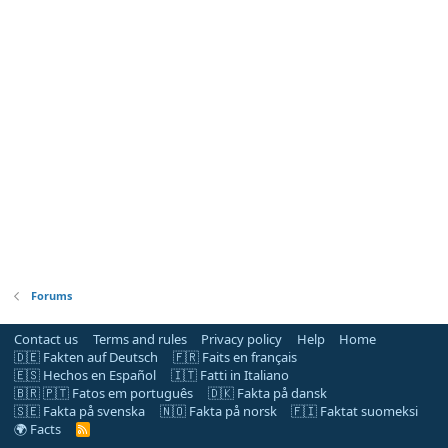
Forums
Contact us
Terms and rules
Privacy policy
Help
Home
🇩🇪 Fakten auf Deutsch
🇫🇷 Faits en français
🇪🇸 Hechos en Español
🇮🇹 Fatti in Italiano
🇧🇷 🇵🇹 Fatos em português
🇩🇰 Fakta på dansk
🇸🇪 Fakta på svenska
🇳🇴 Fakta på norsk
🇫🇮 Faktat suomeksi
🌍 Facts
R
S