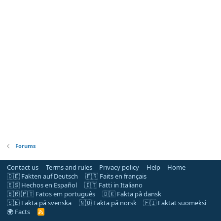
Forums
Contact us
Terms and rules
Privacy policy
Help
Home
🇩🇪 Fakten auf Deutsch
🇫🇷 Faits en français
🇪🇸 Hechos en Español
🇮🇹 Fatti in Italiano
🇧🇷 🇵🇹 Fatos em português
🇩🇰 Fakta på dansk
🇸🇪 Fakta på svenska
🇳🇴 Fakta på norsk
🇫🇮 Faktat suomeksi
🌍 Facts
R
S