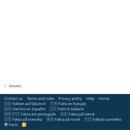
Forums
Contact us
Terms and rules
Privacy policy
Help
Home
🇩🇪 Fakten auf Deutsch
🇫🇷 Faits en français
🇪🇸 Hechos en Español
🇮🇹 Fatti in Italiano
🇧🇷 🇵🇹 Fatos em português
🇩🇰 Fakta på dansk
🇸🇪 Fakta på svenska
🇳🇴 Fakta på norsk
🇫🇮 Faktat suomeksi
🌍 Facts
R
S