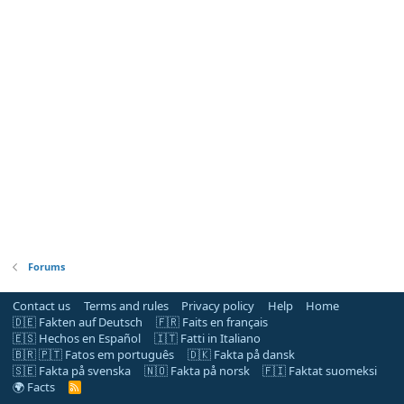
Forums
Contact us
Terms and rules
Privacy policy
Help
Home
🇩🇪 Fakten auf Deutsch
🇫🇷 Faits en français
🇪🇸 Hechos en Español
🇮🇹 Fatti in Italiano
🇧🇷 🇵🇹 Fatos em português
🇩🇰 Fakta på dansk
🇸🇪 Fakta på svenska
🇳🇴 Fakta på norsk
🇫🇮 Faktat suomeksi
🌍 Facts
R
S