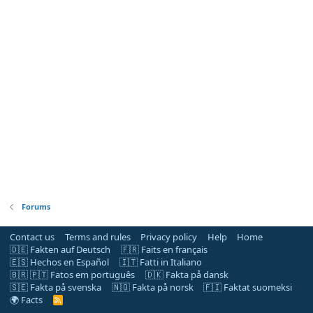
Forums
Contact us
Terms and rules
Privacy policy
Help
Home
🇩🇪 Fakten auf Deutsch
🇫🇷 Faits en français
🇪🇸 Hechos en Español
🇮🇹 Fatti in Italiano
🇧🇷 🇵🇹 Fatos em português
🇩🇰 Fakta på dansk
🇸🇪 Fakta på svenska
🇳🇴 Fakta på norsk
🇫🇮 Faktat suomeksi
🌍 Facts
R
S