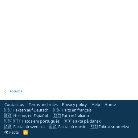
Forums
Contact us
Terms and rules
Privacy policy
Help
Home
🇩🇪 Fakten auf Deutsch
🇫🇷 Faits en français
🇪🇸 Hechos en Español
🇮🇹 Fatti in Italiano
🇧🇷 🇵🇹 Fatos em português
🇩🇰 Fakta på dansk
🇸🇪 Fakta på svenska
🇳🇴 Fakta på norsk
🇫🇮 Faktat suomeksi
🌍 Facts
R
S