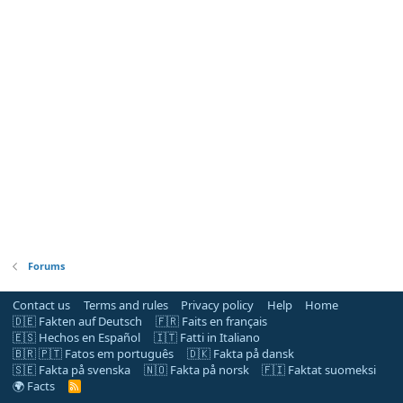
Forums
Contact us
Terms and rules
Privacy policy
Help
Home
🇩🇪 Fakten auf Deutsch
🇫🇷 Faits en français
🇪🇸 Hechos en Español
🇮🇹 Fatti in Italiano
🇧🇷 🇵🇹 Fatos em português
🇩🇰 Fakta på dansk
🇸🇪 Fakta på svenska
🇳🇴 Fakta på norsk
🇫🇮 Faktat suomeksi
🌍 Facts
R
S