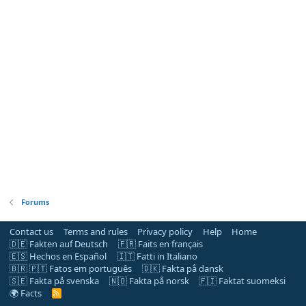
Forums
Contact us
Terms and rules
Privacy policy
Help
Home
🇩🇪 Fakten auf Deutsch
🇫🇷 Faits en français
🇪🇸 Hechos en Español
🇮🇹 Fatti in Italiano
🇧🇷 🇵🇹 Fatos em português
🇩🇰 Fakta på dansk
🇸🇪 Fakta på svenska
🇳🇴 Fakta på norsk
🇫🇮 Faktat suomeksi
🌍 Facts
R
S