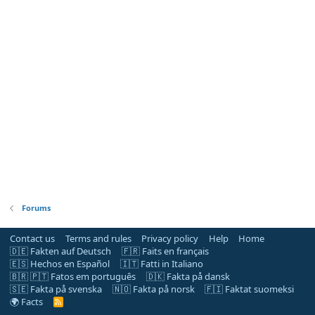
Forums
Contact us
Terms and rules
Privacy policy
Help
Home
🇩🇪 Fakten auf Deutsch
🇫🇷 Faits en français
🇪🇸 Hechos en Español
🇮🇹 Fatti in Italiano
🇧🇷 🇵🇹 Fatos em português
🇩🇰 Fakta på dansk
🇸🇪 Fakta på svenska
🇳🇴 Fakta på norsk
🇫🇮 Faktat suomeksi
🌍 Facts
R
S