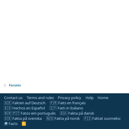
Forums
Contact us
Terms and rules
Privacy policy
Help
Home
🇩🇪 Fakten auf Deutsch
🇫🇷 Faits en français
🇪🇸 Hechos en Español
🇮🇹 Fatti in Italiano
🇧🇷 🇵🇹 Fatos em português
🇩🇰 Fakta på dansk
🇸🇪 Fakta på svenska
🇳🇴 Fakta på norsk
🇫🇮 Faktat suomeksi
🌍 Facts
R
S