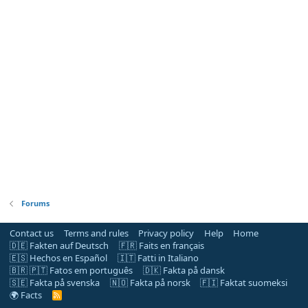
Forums
Contact us
Terms and rules
Privacy policy
Help
Home
🇩🇪 Fakten auf Deutsch
🇫🇷 Faits en français
🇪🇸 Hechos en Español
🇮🇹 Fatti in Italiano
🇧🇷 🇵🇹 Fatos em português
🇩🇰 Fakta på dansk
🇸🇪 Fakta på svenska
🇳🇴 Fakta på norsk
🇫🇮 Faktat suomeksi
🌍 Facts
R
S