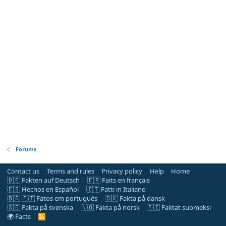
Forums
Contact us
Terms and rules
Privacy policy
Help
Home
🇩🇪 Fakten auf Deutsch
🇫🇷 Faits en français
🇪🇸 Hechos en Español
🇮🇹 Fatti in Italiano
🇧🇷 🇵🇹 Fatos em português
🇩🇰 Fakta på dansk
🇸🇪 Fakta på svenska
🇳🇴 Fakta på norsk
🇫🇮 Faktat suomeksi
🌍 Facts
R
S