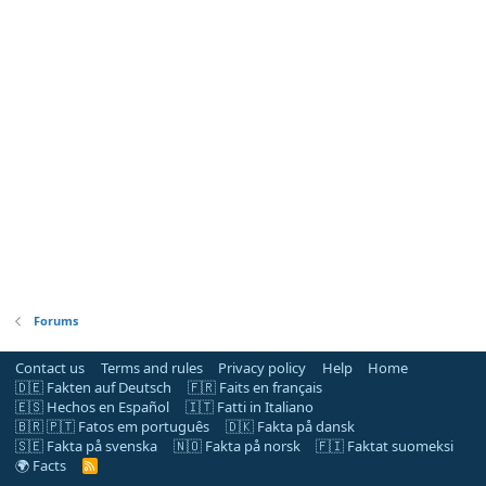
Forums
Contact us
Terms and rules
Privacy policy
Help
Home
🇩🇪 Fakten auf Deutsch
🇫🇷 Faits en français
🇪🇸 Hechos en Español
🇮🇹 Fatti in Italiano
🇧🇷 🇵🇹 Fatos em português
🇩🇰 Fakta på dansk
🇸🇪 Fakta på svenska
🇳🇴 Fakta på norsk
🇫🇮 Faktat suomeksi
🌍 Facts
R
S