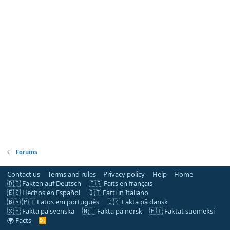
Forums
Contact us
Terms and rules
Privacy policy
Help
Home
🇩🇪 Fakten auf Deutsch
🇫🇷 Faits en français
🇪🇸 Hechos en Español
🇮🇹 Fatti in Italiano
🇧🇷 🇵🇹 Fatos em português
🇩🇰 Fakta på dansk
🇸🇪 Fakta på svenska
🇳🇴 Fakta på norsk
🇫🇮 Faktat suomeksi
🌍 Facts
R
S