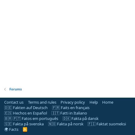
Forums
Contact us
Terms and rules
Privacy policy
Help
Home
🇩🇪 Fakten auf Deutsch
🇫🇷 Faits en français
🇪🇸 Hechos en Español
🇮🇹 Fatti in Italiano
🇧🇷 🇵🇹 Fatos em português
🇩🇰 Fakta på dansk
🇸🇪 Fakta på svenska
🇳🇴 Fakta på norsk
🇫🇮 Faktat suomeksi
🌍 Facts
R
S