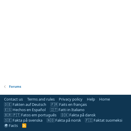
Forums
Contact us
Terms and rules
Privacy policy
Help
Home
🇩🇪 Fakten auf Deutsch
🇫🇷 Faits en français
🇪🇸 Hechos en Español
🇮🇹 Fatti in Italiano
🇧🇷 🇵🇹 Fatos em português
🇩🇰 Fakta på dansk
🇸🇪 Fakta på svenska
🇳🇴 Fakta på norsk
🇫🇮 Faktat suomeksi
🌍 Facts
R
S